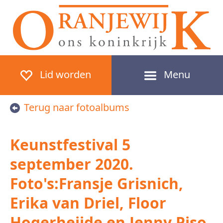
Lid worden
Menu
Terug naar fotoalbums
Keunstfestival 5
september 2020.
Foto's:Fransje Grisnich,
Erika van Driel, Floor
Hogerheijde en Jenny Piso.